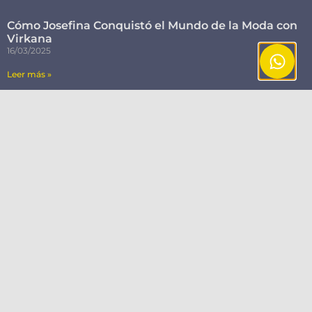
Cómo Josefina Conquistó el Mundo de la Moda con
Virkana
16/03/2025
Leer más »
Como vender indumentaria en Instagram
02/03/2025
Leer más »
Diez marketplace exitosos.
18/02/2023
Leer más »
ETIQUETAS
caraterísticas marketplace
(1)
carrito de compras
(1)
como crear una tienda
como crear un