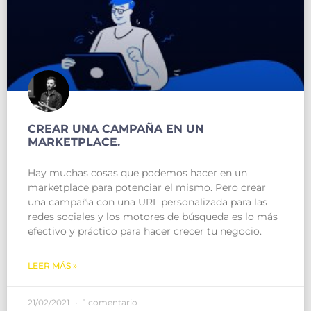
CREAR UNA CAMPAÑA EN UN
MARKETPLACE.
Hay muchas cosas que podemos hacer en un
marketplace para potenciar el mismo. Pero crear
una campaña con una URL personalizada para las
redes sociales y los motores de búsqueda es lo más
efectivo y práctico para hacer crecer tu negocio.
LEER MÁS »
21/02/2021
1 comentario