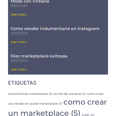
Moda con Virkana
16/03/2025
Leer más »
Como vender indumentaria en Instagram
02/03/2025
Leer más »
Diez marketplace exitosos.
18/02/2023
Leer más »
ETIQUETAS
caraterísticas marketplace
(1)
carrito de compras
(1)
como crear
como crear
una tienda en racobi marketplace
(1)
un marketplace
(5)
crear un